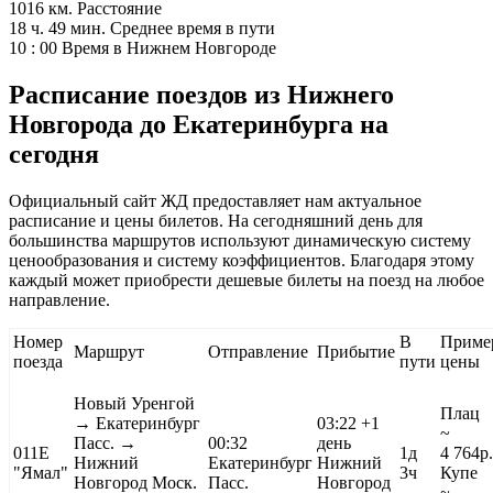
1016 км.
Расстояние
18 ч. 49 мин.
Среднее время в пути
10 : 00
Время в Нижнем Новгороде
Расписание поездов из Нижнего
Новгорода до Екатеринбурга на
сегодня
Официальный сайт ЖД предоставляет нам актуальное
расписание и цены билетов. На сегодняшний день для
большинства маршрутов используют динамическую систему
ценообразования и систему коэффициентов. Благодаря этому
каждый может приобрести дешевые билеты на поезд на любое
направление.
Номер
В
Приме
Маршрут
Отправление
Прибытие
поезда
пути
цены
Новый Уренгой
Плац
→ Екатеринбург
03:22
+1
~
Пасс. →
00:32
день
011Е
1д
4 764
р.
Нижний
Екатеринбург
Нижний
"Ямал"
3ч
Купе
Новгород Моск.
Пасс.
Новгород
~