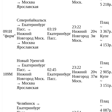
→
Москва
Моск.
5 218
р.
Ярославская
Северобайкальск
Плац
→ Екатеринбург
23:22
~
Пасс. →
03:19
091И
Нижний
20ч
3 367
р.
Нижний
Екатеринбург
"фирм"
Новгород
3м
Купе
Новгород Моск.
Пасс.
Моск.
~
→
Москва
4 153
р.
Ярославская
Новый Уренгой
Плац
→ Екатеринбург
23:22
~
Пасс. →
02:45
Нижний
20ч
2 905
р.
109М
Нижний
Екатеринбург
Новгород
37м
Купе
Новгород Моск.
Пасс.
Моск.
~
→
Москва
3 151
р.
Ярославская
Плац
Челябинск
→
~
Екатеринбург
4 087
р.