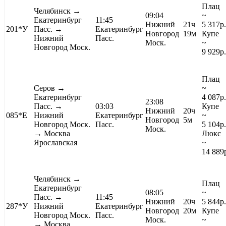
Плац
Челябинск
→
09:04
~
Екатеринбург
11:45
Нижний
21ч
5 317
р.
201*У
Пасс. →
Екатеринбург
Новгород
19м
Купе
Нижний
Пасс.
Моск.
~
Новгород Моск.
9 929
р.
Плац
Серов
→
~
Екатеринбург
4 087
р.
23:08
Пасс. →
03:03
Купе
Нижний
20ч
085*Е
Нижний
Екатеринбург
~
Новгород
5м
Новгород Моск.
Пасс.
5 104
р.
Моск.
→
Москва
Люкс
Ярославская
~
14 889
Челябинск
→
Плац
Екатеринбург
08:05
~
Пасс. →
11:45
Нижний
20ч
5 844
р.
287*У
Нижний
Екатеринбург
Новгород
20м
Купе
Новгород Моск.
Пасс.
Моск.
~
→
Москва