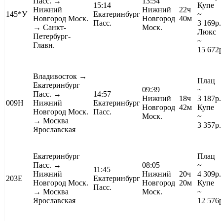
Пасс. →
13:54
15:14
Купе
Нижний
Нижний
22ч
145*У
Екатеринбург
~
Новгород Моск.
Новгород
40м
Пасс.
3 169
р.
→
Санкт-
Моск.
Люкс
Петербург-
~
Главн.
15 672
Владивосток
→
Плац
Екатеринбург
09:39
~
Пасс. →
14:57
Нижний
18ч
3 187
р.
009Н
Нижний
Екатеринбург
Новгород
42м
Купе
Новгород Моск.
Пасс.
Моск.
~
→
Москва
3 357
р.
Ярославская
Екатеринбург
Плац
Пасс. →
08:05
~
11:45
Нижний
Нижний
20ч
4 309
р.
203Е
Екатеринбург
Новгород Моск.
Новгород
20м
Купе
Пасс.
→
Москва
Моск.
~
Ярославская
12 576