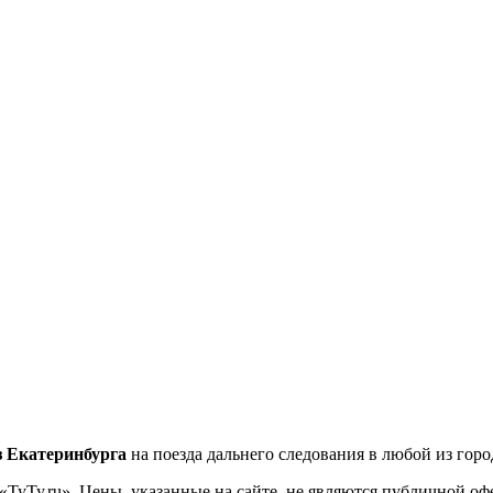
 Екатеринбурга
на поезда дальнего следования в любой из гор
«ТуТу.ru». Цены, указанные на сайте, не являются публичной о