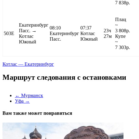
7 838
р.
Плац
Екатеринбург
~
08:10
07:37
Пасс. →
23ч
3 808
р.
503Е
Екатеринбург
Котлас
Котлас
27м
Купе
Пасс.
Южный
Южный
~
7 303
р.
Котлас — Екатеринбург
Маршрут следования с остановками
←
Мурманск
Уфа
→
Вам также может понравиться