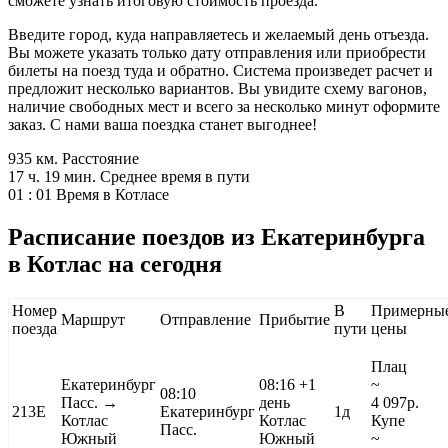
сможете узнать итоговую стоимость проезда.
Введите город, куда направляетесь и желаемый день отъезда.
Вы можете указать только дату отправления или приобрести
билеты на поезд туда и обратно. Система произведет расчет и
предложит несколько вариантов. Вы увидите схему вагонов,
наличие свободных мест и всего за несколько минут оформите
заказ. С нами ваша поездка станет выгоднее!
935 км.
Расстояние
17 ч. 19 мин.
Среднее время в пути
01 : 01
Время в Котласе
Расписание поездов из Екатеринбурга
в Котлас на сегодня
Номер
В
Примерны
Маршрут
Отправление
Прибытие
поезда
пути
цены
Плац
Екатеринбург
08:16
+1
~
08:10
Пасс. →
день
4 097
р.
213Е
Екатеринбург
1д
Котлас
Котлас
Купе
Пасс.
Южный
Южный
~